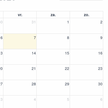
vr.
za.
zo.
30
31
1
2
6
7
8
9
13
14
15
16
20
21
22
23
27
28
29
30
3
4
5
6