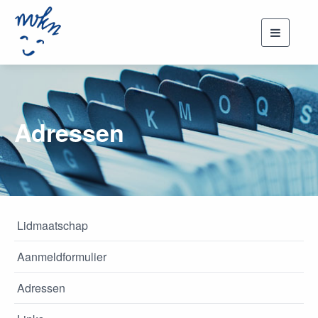
Toggle
navigati
Adressen
Lidmaatschap
Aanmeldformulier
Adressen