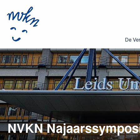
De Ver
NVKN Najaarssympos