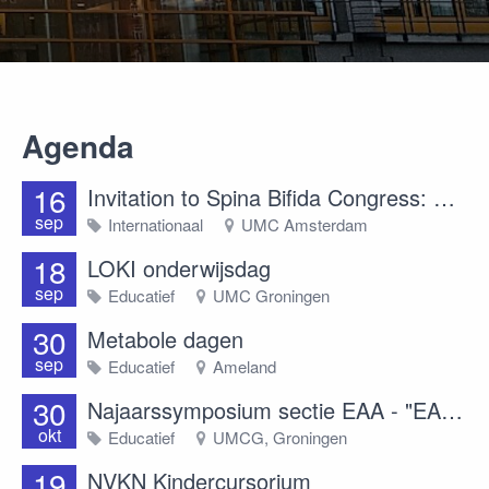
Agenda
16
Invitation to Spina Bifida Congress: Abstract Submission and Registration Now Open!
sep
Internationaal
UMC Amsterdam
18
LOKI onderwijsdag
sep
Educatief
UMC Groningen
30
Metabole dagen
sep
Educatief
Ameland
30
Najaarssymposium sectie EAA - "EAA op de huid"
okt
Educatief
UMCG, Groningen
19
NVKN Kindercursorium