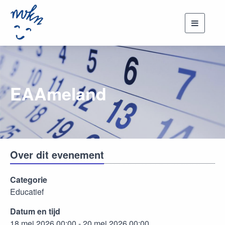
Toggle
navigati
EAAmeland
Over dit evenement
Categorie
Educatief
Datum en tijd
18 mei 2026 00:00 - 20 mei 2026 00:00