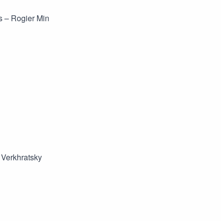
s – Rogier Min
 Verkhratsky