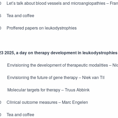
0 Let’s talk about blood vessels and microangiopathies – Fran
15 Tea and coffee
0 Proffered papers on leukodystrophies
23 2025, a day on therapy development in leukodystrophies
Envisioning the development of therapeutic modalities – Ni
Envisioning the future of gene therapy – Niek van Til
 Molecular targets for therapy – Truus Abbink
30 Clinical outcome measures – Marc Engelen
00 Tea and coffee