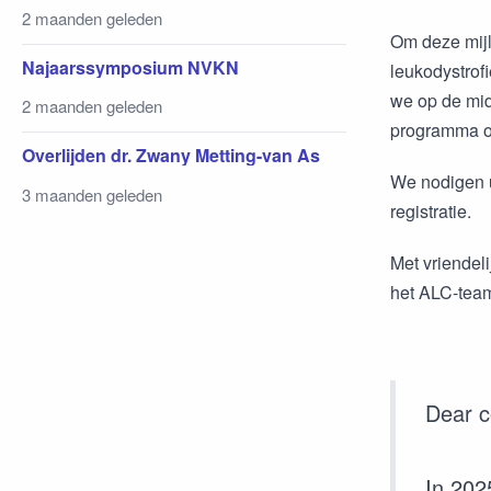
2 maanden geleden
Om deze mijl
Najaarssymposium NVKN
leukodystrof
we op de mid
2 maanden geleden
programma o
Overlijden dr. Zwany Metting-van As
We nodigen u
3 maanden geleden
registratie.
Met vriendeli
het ALC-tea
Dear c
In 202