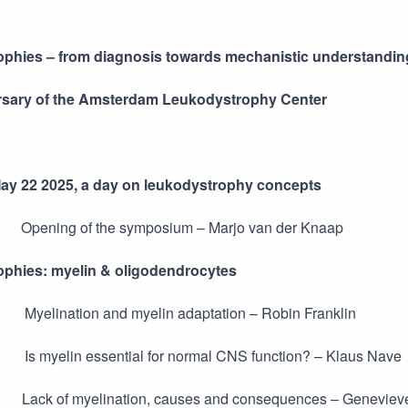
phies – from diagnosis towards mechanistic understandin
rsary of the Amsterdam Leukodystrophy Center
ay 22 2025, a day on leukodystrophy concepts
 Opening of the symposium – Marjo van der Knaap
phies: myelin & oligodendrocytes
 Myelination and myelin adaptation – Robin Franklin
 Is myelin essential for normal CNS function? – Klaus Nave
5 Lack of myelination, causes and consequences – Geneviev