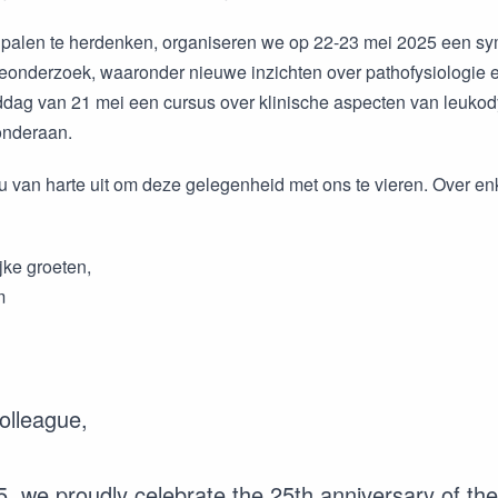
palen te herdenken, organiseren we op 22-23 mei 2025 een sy
ieonderzoek, waaronder nieuwe inzichten over pathofysiologie 
dag van 21 mei een cursus over klinische aspecten van leukodys
nderaan.
 van harte uit om deze gelegenheid met ons te vieren. Over enk
jke groeten,
m
olleague,
5, we proudly celebrate the 25th anniversary of 