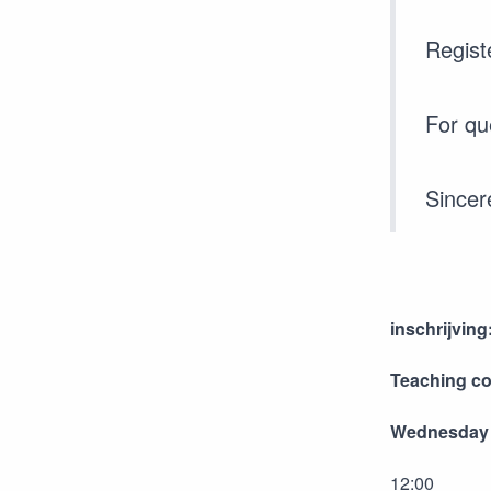
Registe
For qu
Sincer
inschrijving
Teaching co
Wednesday 
12:00 Reg