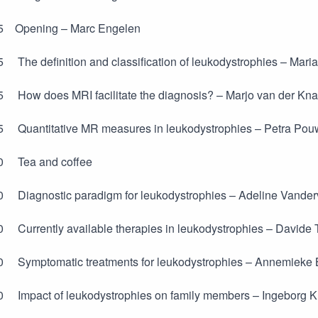
15 Opening – Marc Engelen
5 The definition and classification of leukodystrophies – Mari
5 How does MRI facilitate the diagnosis? – Marjo van der Kn
45 Quantitative MR measures in leukodystrophies – Petra Pou
30 Tea and coffee
0 Diagnostic paradigm for leukodystrophies – Adeline Vander
0 Currently available therapies in leukodystrophies – Davide 
0 Symptomatic treatments for leukodystrophies – Annemieke 
30 Impact of leukodystrophies on family members – Ingeborg 