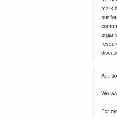
mark t
our fo
commem
organi
researc
diseas
Additi
We war
For mo