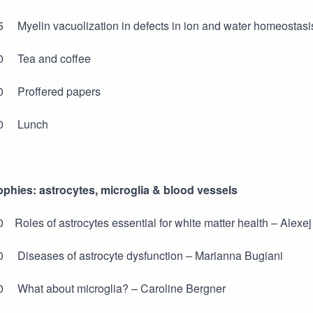
5 Myelin vacuolization in defects in ion and water homeostasi
00 Tea and coffee
30 Proffered papers
.30 Lunch
phies: astrocytes, microglia & blood vessels
0 Roles of astrocytes essential for white matter health – Alexej
0 Diseases of astrocyte dysfunction – Marianna Bugiani
00 What about microglia? – Caroline Bergner