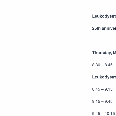
Leukodystro
25th annive
Thursday, M
8.30 – 8.45
Leukodystro
8.45 – 9.15
9.15 – 9.45
9.45 – 10.1