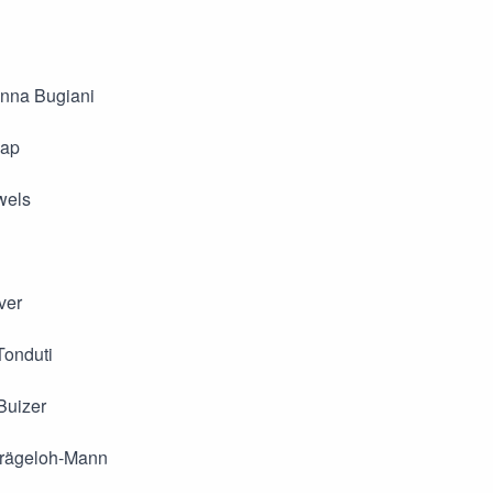
anna Bugiani
aap
wels
ver
Tonduti
Buizer
Krägeloh-Mann