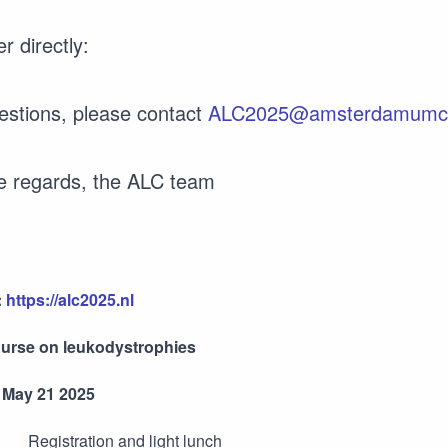
r directly:
estions, please contact
ALC2025@amsterdamumc.
e regards, the ALC team
:
https://alc2025.nl
urse on leukodystrophies
May 21 2025
istration and light lunch