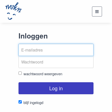
Toggle
navigati
Inloggen
wachtwoord weergeven
Log in
blijf ingelogd