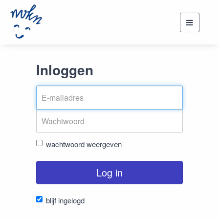
Toggle
navigati
Inloggen
wachtwoord weergeven
Log in
blijf ingelogd