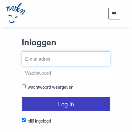
Toggle
navigati
Inloggen
wachtwoord weergeven
Log in
blijf ingelogd