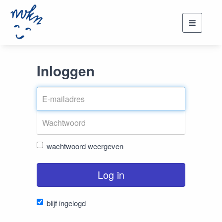
Toggle
navigati
Inloggen
wachtwoord weergeven
Log in
blijf ingelogd