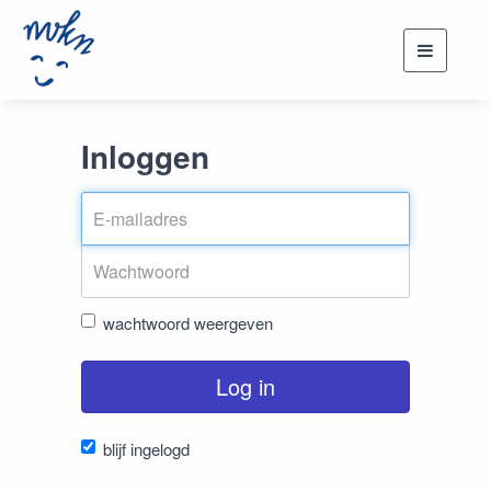
Toggle
navigati
Inloggen
wachtwoord weergeven
Log in
blijf ingelogd